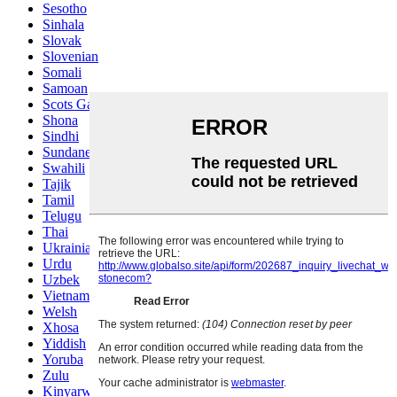
Sesotho
Sinhala
Slovak
Slovenian
Somali
Samoan
Scots Gaelic
Shona
Sindhi
Sundanese
Swahili
Tajik
Tamil
Telugu
Thai
Ukrainian
Urdu
Uzbek
Vietnamese
Welsh
Xhosa
Yiddish
Yoruba
Zulu
Kinyarwanda