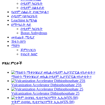
ሶዲየም ካርቦኔት
ሶዲየም ሰልፋይድ
ባሪየም ሰልፌት ተዘርግቷል።
ሶዲየም ባይካርቦኔት
Leaching ኬሚካል
በማጣራት ላይ
ሶዲየም ካርቦኔት
Borax Anhydrous
መፍጨት ሚዲያ
ሽፋን ሰሃን
ማሸግ
ጃምቦ ቦርሳ
የብረት ከበሮ
የባህሪ ምርቶች
ማዕድን ማቀነባበሪያ ወኪል ሶዲየም ኢሶፕሮፒል ዛንታቴት።
Vulcanization Accelerator Dithiophosphate 25S
Vulcanization Accelerator Dithiophosphate 25
ጥቅም ሰብሳቢ ዲቲዮካርባማት ኢኤስ(SN-9#)