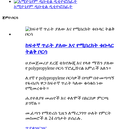
አሚዮኒየም ዲቡቲል ዲቲዮፎስፌት
ጃምቦ ቦርሳ
ከፍተኛ ጥራት ያለው እና የሚበረክት ቱቡላር
ትልቅ ቦርሳ
ሀ.የመጀመሪያ ደረጃ ቴክኖሎጂ እና የላቀ ማሽን ያለው
የ polypropylene ቦርሳ ፕሮፌሽናል አምራች አለን።
ለ.የኛ የ polypropylene ቦርሳዎች በጣም በተመጣጣኝ
የፋብሪካ ዋጋ ከፍተኛ ጥራት ካለው ቁሳቁስ ነው
የሚመረቱት።
ሐ.የተለያዩ መጠኖች እና ቀለሞች በእርስዎ ምርጫ
ይገኛሉ።
መ.ፈጣን የማድረስ ጊዜን ለማረጋገጥ ሁለት የምርት
መስመሮች ለ 24 ሰዓታት ይሰራሉ.
ጥያቄ
ዝርዝር