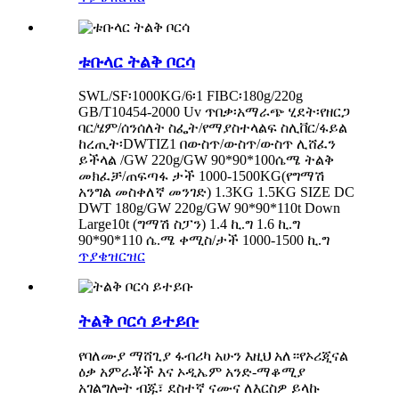
ቱቡላር ትልቅ ቦርሳ
SWL/SF፡1000KG/6፡1 FIBC፡180g/220g
GB/T10454-2000 Uv ጥበቃ፡አማራጭ ሂደት፡የዘርጋ
ባር/ሄም/ሰንሰለት ስፌት/የማያስተላልፍ ስሊቨር/ፋይል
ከረጢት፡DWTIZ1 በውስጥ/ውስጥ/ውስጥ ሊሸፈን
ይችላል /GW 220g/GW 90*90*100ሴሜ ትልቅ
መክፈቻ/ጠፍጣፋ ታች 1000-1500KG(የግማሽ
አንግል መስቀለኛ መንገድ) 1.3KG 1.5KG SIZE DC
DWT 180g/GW 220g/GW 90*90*110t Down
Large10t (ግማሽ ስፓን) 1.4 ኪ.ግ 1.6 ኪ.ግ
90*90*110 ሴ.ሜ ቀሚስ/ታች 1000-1500 ኪ.ግ
ጥያቄ
ዝርዝር
ትልቅ ቦርሳ ይተይቡ
የባለሙያ ማሸጊያ ፋብሪካ አሁን እዚህ አለ።የኦሪጂናል
ዕቃ አምራቾች እና ኦዲኤም አንድ-ማቆሚያ
አገልግሎት ብጁ፣ ደስተኛ ናሙና ለእርስዎ ይላኩ