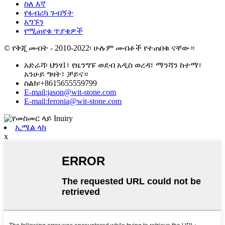
ስለ እኛ
የፋብሪካ ጉብኝት
አግኙን
የሚጠየቁ ጥያቄዎች
© የቅጂ መብት - 2010-2022፡ ሁሉም መብቶች የተጠበቁ ናቸው።
አድራሻ፡ ህንፃ1፣ የዜንግፑ ወደብ አዲስ ወረዳ፣ ማንሻን ከተማ፣
አንሁይ ግዛት፣ ቻይና።
ስልክ፡+8615655559799
E-mail:jason@wit-stone.com
E-mail:feronia@wit-stone.com
ኢሜል ላክ
x