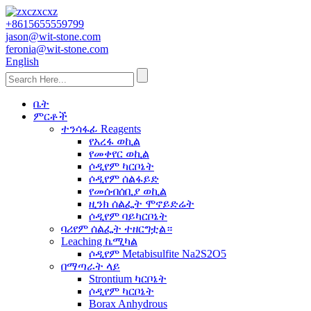
+8615655559799
jason@wit-stone.com
feronia@wit-stone.com
English
ቤት
ምርቶች
ተንሳፋፊ Reagents
የአረፋ ወኪል
የመቀየር ወኪል
ሶዲየም ካርቦኔት
ሶዲየም ሰልፋይድ
የመሰብሰቢያ ወኪል
ዚንክ ሰልፌት ሞኖይድሬት
ሶዲየም ባይካርቦኔት
ባሪየም ሰልፌት ተዘርግቷል።
Leaching ኬሚካል
ሶዲየም Metabisulfite Na2S2O5
በማጣራት ላይ
Strontium ካርቦኔት
ሶዲየም ካርቦኔት
Borax Anhydrous