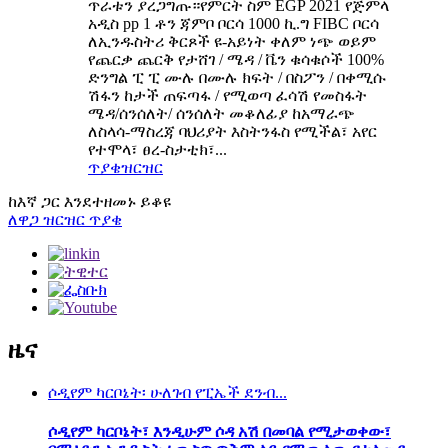
ጥራቱን ያረጋግጡ።የምርት ስም EGP 2021 የጅምላ
አዲስ pp 1 ቶን ጃምቦ ቦርሳ 1000 ኪ.ግ FIBC ቦርሳ
ለኢንዱስትሪ ቅርጾች ዩ-አይነት ቀለም ነጭ ወይም
የጨርቃ ጨርቅ የታሸገ / ሜዳ / ቬን ቁሳቁሶች 100%
ድንግል ፒ ፒ ሙሉ በሙሉ ክፍት / በስፖን / በቀሚሱ
ሽፋን ከታች ጠፍጣፋ / የሚወጣ ፈሳሽ የመስፋት
ሜዳ/ሰንሰለት/ ሰንሰለት መቆለፊያ ከአማራጭ
ለስላሳ-ማስረጃ ባህሪያት እስትንፋስ የሚችል፣ አየር
የተሞላ፣ ፀረ-ስታቲክ፣...
ጥያቄ
ዝርዝር
ከእኛ ጋር እንደተዘመኑ ይቆዩ
ለዋጋ ዝርዝር ጥያቄ
ዜና
ሶዲየም ካርቦኔት፡ ሁለገብ የፒኤች ደንብ...
ሶዲየም ካርቦኔት፣ እንዲሁም ሶዳ አሽ በመባል የሚታወቀው፣