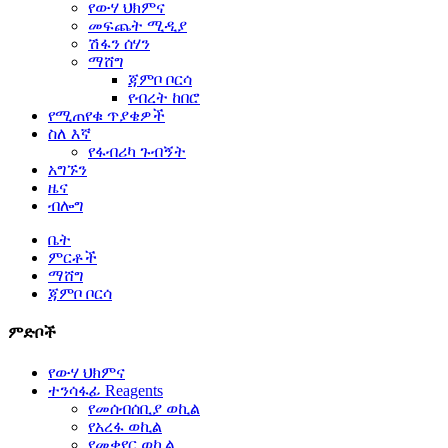
የውሃ ህክምና
መፍጨት ሚዲያ
ሽፋን ሰሃን
ማሸግ
ጃምቦ ቦርሳ
የብረት ከበሮ
የሚጠየቁ ጥያቄዎች
ስለ እኛ
የፋብሪካ ጉብኝት
አግኙን
ዜና
ብሎግ
ቤት
ምርቶች
ማሸግ
ጃምቦ ቦርሳ
ምድቦች
የውሃ ህክምና
ተንሳፋፊ Reagents
የመሰብሰቢያ ወኪል
የአረፋ ወኪል
የመቀየር ወኪል