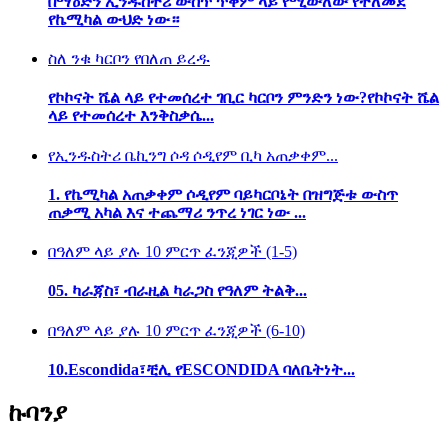
በማዕድን ኢንዱስትሪ ውስጥ ጥቅም ላይ የሚውለው የተለመደ
የኬሚካል ውህድ ነው።
ስለ ንቁ ካርቦን የበለጠ ይረዱ
የኮኮናት ሼል ላይ የተመሰረተ ገቢር ካርቦን ምንድን ነው?የኮኮናት ሼል
ላይ የተመሰረተ እንቅስቃሴ...
የኢንዱስትሪ ቤኪንግ ሶዳ ሶዲየም ቢካ አጠቃቀም...
1. የኬሚካል አጠቃቀም ሶዲየም ባይካርቦኔት በዝግጅቱ ውስጥ
ጠቃሚ አካል እና ተጨማሪ ንጥረ ነገር ነው ...
በዓለም ላይ ያሉ 10 ምርጥ ፈንጂዎች (1-5)
05. ካራጃስ፣ ብራዚል ካራጋስ የዓለም ትልቅ...
በዓለም ላይ ያሉ 10 ምርጥ ፈንጂዎች (6-10)
10.Escondida፣ቺሊ የESCONDIDA ባለቤትነት...
ኩባንያ